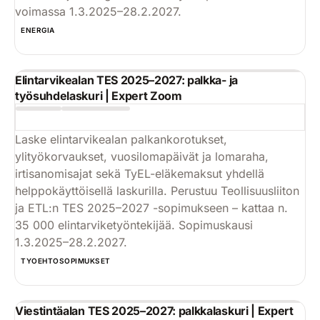
voimassa 1.3.2025–28.2.2027.
Käytä
ENERGIA
Elintarvikealan TES 2025–2027: palkka- ja
työsuhdelaskuri | Expert Zoom
Laske elintarvikealan palkankorotukset,
ylityökorvaukset, vuosilomapäivät ja lomaraha,
irtisanomisajat sekä TyEL-eläkemaksut yhdellä
helppokäyttöisellä laskurilla. Perustuu Teollisuusliiton
ja ETL:n TES 2025–2027 -sopimukseen – kattaa n.
35 000 elintarviketyöntekijää. Sopimuskausi
1.3.2025–28.2.2027.
Käytä
TYOEHTOSOPIMUKSET
Viestintäalan TES 2025–2027: palkkalaskuri | Expert