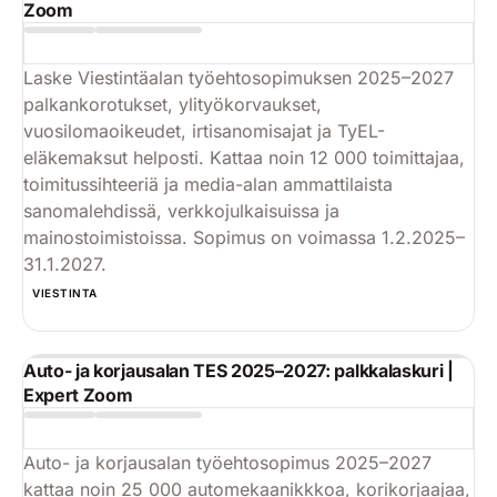
Zoom
Laske Viestintäalan työehtosopimuksen 2025–2027
palkankorotukset, ylityökorvaukset,
vuosilomaoikeudet, irtisanomisajat ja TyEL-
eläkemaksut helposti. Kattaa noin 12 000 toimittajaa,
toimitussihteeriä ja media-alan ammattilaista
sanomalehdissä, verkkojulkaisuissa ja
mainostoimistoissa. Sopimus on voimassa 1.2.2025–
31.1.2027.
Käytä
VIESTINTA
Auto- ja korjausalan TES 2025–2027: palkkalaskuri |
Expert Zoom
Auto- ja korjausalan työehtosopimus 2025–2027
kattaa noin 25 000 automekaanikkkoa, korikorjaajaa,