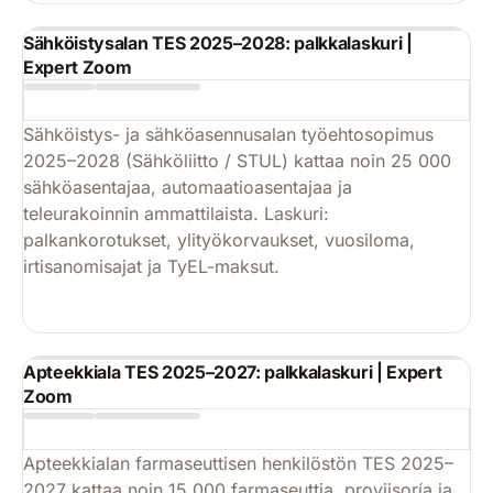
Sähköistysalan TES 2025–2028: palkkalaskuri |
Expert Zoom
Sähköistys- ja sähköasennusalan työehtosopimus
2025–2028 (Sähköliitto / STUL) kattaa noin 25 000
sähköasentajaa, automaatioasentajaa ja
teleurakoinnin ammattilaista. Laskuri:
palkankorotukset, ylityökorvaukset, vuosiloma,
irtisanomisajat ja TyEL-maksut.
Käytä
Apteekkiala TES 2025–2027: palkkalaskuri | Expert
Zoom
Apteekkialan farmaseuttisen henkilöstön TES 2025–
2027 kattaa noin 15 000 farmaseuttia, proviisoría ja