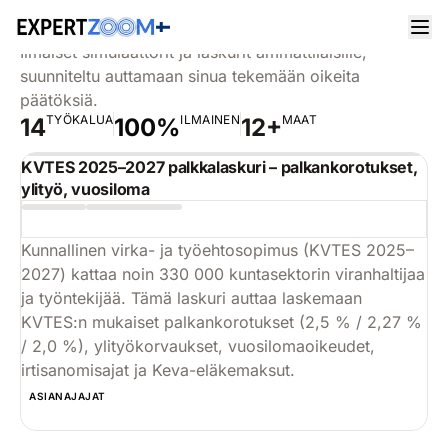
AMMATTILAISTYÖKALUT
Ilmaiset työkalut ammattilaisille
Ilmaiset simulaattorit ja laskurit ammattilaisille,
suunniteltu auttamaan sinua tekemään oikeita
päätöksiä.
TYÖKALUA
ILMAINEN
MAAT
14
100%
12+
KVTES 2025–2027 palkkalaskuri – palkankorotukset,
ylityö, vuosiloma
Kunnallinen virka- ja työehtosopimus (KVTES 2025–
2027) kattaa noin 330 000 kuntasektorin viranhaltijaa
ja työntekijää. Tämä laskuri auttaa laskemaan
KVTES:n mukaiset palkankorotukset (2,5 % / 2,27 %
/ 2,0 %), ylityökorvaukset, vuosilomaoikeudet,
irtisanomisajat ja Keva-eläkemaksut.
Käytä
ASIANAJAJAT