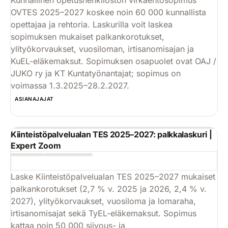
Kunnallinen opetushenkilöstön virkaehtosopimus
OVTES 2025–2027 koskee noin 60 000 kunnallista
opettajaa ja rehtoria. Laskurilla voit laskea
sopimuksen mukaiset palkankorotukset,
ylityökorvaukset, vuosiloman, irtisanomisajan ja
KuEL-eläkemaksut. Sopimuksen osapuolet ovat OAJ /
JUKO ry ja KT Kuntatyönantajat; sopimus on
voimassa 1.3.2025–28.2.2027.
Käytä
ASIANAJAJAT
Kiinteistöpalvelualan TES 2025–2027: palkkalaskuri |
Expert Zoom
Laske Kiinteistöpalvelualan TES 2025–2027 mukaiset
palkankorotukset (2,7 % v. 2025 ja 2026, 2,4 % v.
2027), ylityökorvaukset, vuosiloma ja lomaraha,
irtisanomisajat sekä TyEL-eläkemaksut. Sopimus
kattaa noin 50 000 siivous- ja