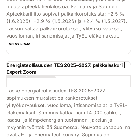
muuta apteekkihenkilöstöä. Farma ry ja Suomen
Apteekkariliitto sopivat palkankorotuksista: +2,5 %
(1.6.2025), +2,9 % (1.5.2026) ja +2,4 % (1.5.2027).
Laskuri kattaa palkankorotukset, ylityökorvaukset,
vuosiloman, irtisanomisajat ja TyEL-eläkemaksut.
Käytä
ASIANAJAJAT
Energiateollisuuden TES 2025–2027: palkkalaskuri |
Expert Zoom
Laske Energiateollisuuden TES 2025–2027 -
sopimuksen mukaiset palkankorotukset,
ylityökorvaukset, vuosiloma, irtisanomisajat ja TyEL-
eläkemaksut. Sopimus kattaa noin 14 000 sähkö-,
kaasu- ja lämpöenergian tuotannon, jakelun ja
myynnin työntekijää Suomessa. Neuvotteluosapuolina
ovat JHL ja Energiateollisuus ry. Sopimus on