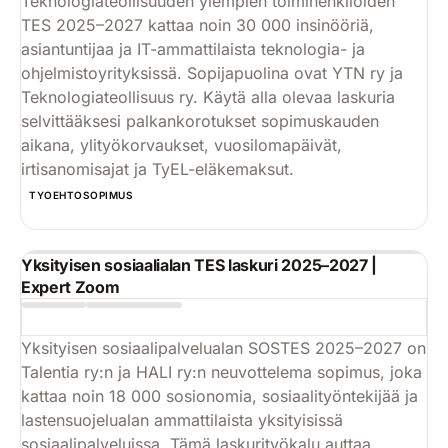
Teknologiateollisuuden ylempien toimihenkilöiden
TES 2025–2027 kattaa noin 30 000 insinööriä,
asiantuntijaa ja IT-ammattilaista teknologia- ja
ohjelmistoyrityksissä. Sopijapuolina ovat YTN ry ja
Teknologiateollisuus ry. Käytä alla olevaa laskuria
selvittääksesi palkankorotukset sopimuskauden
aikana, ylityökorvaukset, vuosilomapäivät,
irtisanomisajat ja TyEL-eläkemaksut.
Käytä
TYOEHTOSOPIMUS
Yksityisen sosiaalialan TES laskuri 2025–2027 |
Expert Zoom
Yksityisen sosiaalipalvelualan SOSTES 2025–2027 on
Talentia ry:n ja HALI ry:n neuvottelema sopimus, joka
kattaa noin 18 000 sosionomia, sosiaalityöntekijää ja
lastensuojelualan ammattilaista yksityisissä
sosiaalipalveluissa. Tämä laskurityökalu auttaa