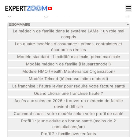
Magazine
Santé
Médecine Générale
Aurélie Vautier
MÉDECINE GÉNÉRALE
Médecin de famille en Suisse : quel modèle
10 min de lecture
14 mai 2026
d'assurance choisir en 2026 ?
SOMMAIRE
Le médecin de famille dans le système LAMal : un rôle mal
compris
Les quatre modèles d'assurance : primes, contraintes et
économies réelles
Modèle standard : flexibilité maximale, prime maximale
Modèle médecin de famille (Hausarztmodell)
Modèle HMO (Health Maintenance Organization)
Modèle Telmed (téléconsultation d'abord)
La franchise : l'autre levier pour réduire votre facture santé
Quand choisir une franchise haute ?
Accès aux soins en 2026 : trouver un médecin de famille
devient difficile
Comment choisir votre modèle selon votre profil de santé
Profil 1 : jeune adulte en bonne santé (moins de 2
consultations/an)
Profil 2 : famille avec enfants