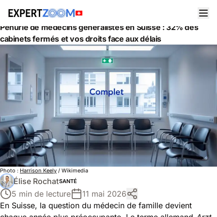
Actualités
Santé
Pénurie de médecins généralistes en Suisse : 32% des
cabinets fermés et vos droits face aux délais
Photo :
Harrison Keely
/ Wikimedia
Élise Rochat
SANTÉ
5 min de lecture
11 mai 2026
En Suisse, la question du médecin de famille devient
chaque année plus préoccupante. Le terme allemand
Arzt