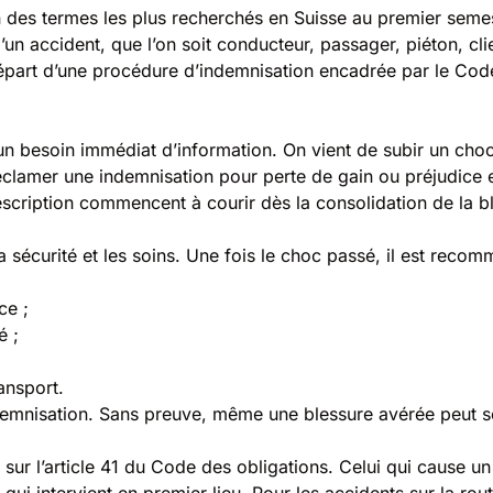
des termes les plus recherchés en Suisse au premier semes
’un accident, que l’on soit conducteur, passager, piéton, clie
part d’une procédure d’indemnisation encadrée par le Code de
’un besoin immédiat d’information. On vient de subir un choc,
réclamer une indemnisation pour perte de gain ou préjudice 
rescription commencent à courir dès la consolidation de la bl
la sécurité et les soins. Une fois le choc passé, il est reco
ce ;
é ;
ransport.
emnisation. Sans preuve, même une blessure avérée peut se
 sur l’article 41 du Code des obligations. Celui qui cause u
ur qui intervient en premier lieu. Pour les accidents sur la 