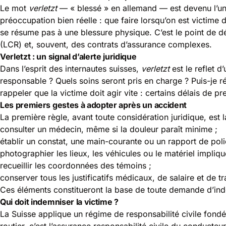
Le mot
verletzt
— « blessé » en allemand — est devenu l’un 
préoccupation bien réelle : que faire lorsqu’on est victime d
se résume pas à une blessure physique. C’est le point de dé
(LCR) et, souvent, des contrats d’assurance complexes.
Verletzt : un signal d’alerte juridique
Dans l’esprit des internautes suisses,
verletzt
est le reflet d
responsable ? Quels soins seront pris en charge ? Puis-je 
rappeler que la victime doit agir vite : certains délais de p
Les premiers gestes à adopter après un accident
La première règle, avant toute considération juridique, est 
consulter un médecin, même si la douleur paraît minime ;
établir un constat, une main-courante ou un rapport de poli
photographier les lieux, les véhicules ou le matériel impliqu
recueillir les coordonnées des témoins ;
conserver tous les justificatifs médicaux, de salaire et de t
Ces éléments constitueront la base de toute demande d’ind
Qui doit indemniser la victime ?
La Suisse applique un régime de responsabilité civile fondé
routier, c’est l’assurance responsabilité civile du conducte