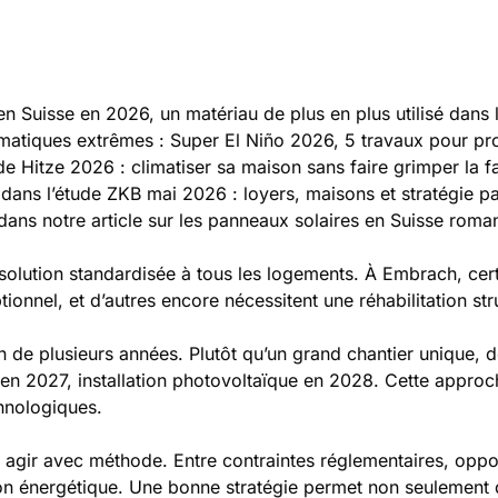
 en Suisse en 2026
, un matériau de plus en plus utilisé dans
imatiques extrêmes :
Super El Niño 2026, 5 travaux pour pr
ide
Hitze 2026 : climatiser sa maison sans faire grimper la f
dans l’
étude ZKB mai 2026 : loyers, maisons et stratégie pa
dans notre article sur les
panneaux solaires en Suisse rom
solution standardisée à tous les logements. À Embrach, cer
ionnel, et d’autres encore nécessitent une réhabilitation str
izon de plusieurs années. Plutôt qu’un grand chantier uniqu
2027, installation photovoltaïque en 2028. Cette approche ré
chnologiques.
agir avec méthode. Entre contraintes réglementaires, opport
on énergétique. Une bonne stratégie permet non seulement de