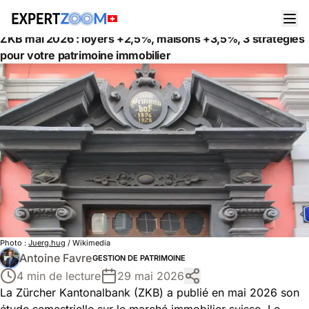
Actualités
Gestion de Patrimoine
ZKB mai 2026 : loyers +2,5%, maisons +3,5%, 3 stratégies
pour votre patrimoine immobilier
Photo :
Juerg.hug
/ Wikimedia
Antoine Favre
GESTION DE PATRIMOINE
4 min de lecture
29 mai 2026
La Zürcher Kantonalbank (ZKB) a publié en mai 2026 son
étude semestrielle sur le marché immobilier suisse. Le