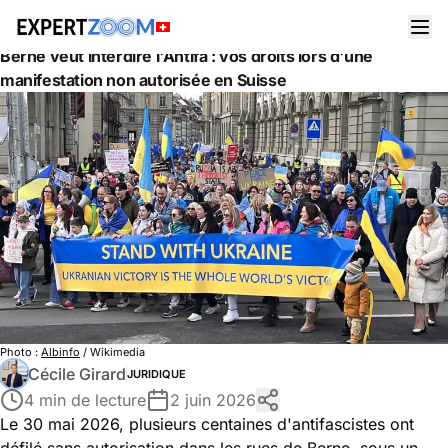
Actualités
Juridique
Berne veut interdire l'Antifa : vos droits lors d'une
manifestation non autorisée en Suisse
Photo :
Albinfo
/ Wikimedia
Cécile Girard
JURIDIQUE
4 min de lecture
2 juin 2026
Le 30 mai 2026, plusieurs centaines d'antifascistes ont
défilé sans autorisation dans les rues de Berne, sous un