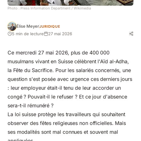
Photo :
Press Information Department
/ Wikimedia
Élise Meyer
JURIDIQUE
5 min de lecture
27 mai 2026
Ce mercredi 27 mai 2026, plus de 400 000
musulmans vivant en Suisse célèbrent l'Aïd al-Adha,
la Fête du Sacrifice. Pour
les salariés concernés
, une
question s'est posée avec urgence ces derniers jours
: leur employeur était-il tenu de leur accorder un
congé ? Pouvait-il le refuser ? Et ce jour d'absence
sera-t-il rémunéré ?
La loi suisse protège les travailleurs qui souhaitent
observer des fêtes religieuses non officielles. Mais
ses modalités sont mal connues et souvent mal
appliquées.