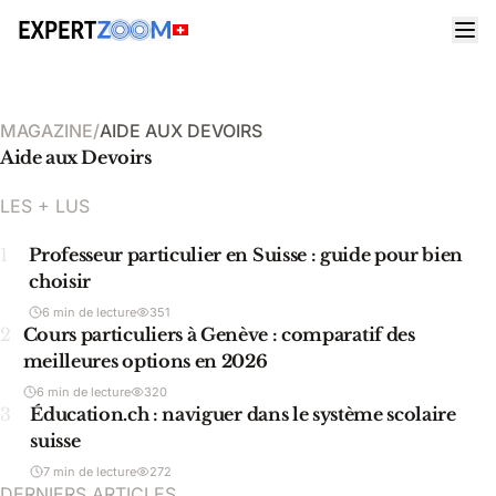
MAGAZINE
/
AIDE AUX DEVOIRS
Aide aux Devoirs
LES + LUS
1
Professeur particulier en Suisse : guide pour bien
choisir
6 min de lecture
351
2
Cours particuliers à Genève : comparatif des
meilleures options en 2026
6 min de lecture
320
3
Éducation.ch : naviguer dans le système scolaire
suisse
7 min de lecture
272
DERNIERS ARTICLES