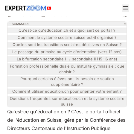
Magazine
Aide aux Devoirs
Sophie Rey
AIDE AUX DEVOIRS
Éducation.ch : naviguer dans le système scolaire
7 min de lecture
14 mai 2026
suisse
SOMMAIRE
Qu'est-ce qu'éducation.ch et à quoi sert ce portail ?
Comment le système scolaire suisse est-il organisé ?
Quelles sont les transitions scolaires décisives en Suisse ?
Le passage du primaire au cycle d'orientation (vers 12 ans)
La bifurcation secondaire I → secondaire II (15-16 ans)
Formation professionnelle duale ou maturité gymnasiale : que
choisir ?
Pourquoi certains élèves ont-ils besoin de soutien
supplémentaire ?
Comment utiliser éducation.ch pour orienter votre enfant ?
Questions fréquentes sur éducation.ch et le système scolaire
suisse
Qu'est-ce qu'éducation.ch ? C'est le portail officiel
de l'éducation en Suisse, géré par la Conférence des
Directeurs Cantonaux de l'Instruction Publique