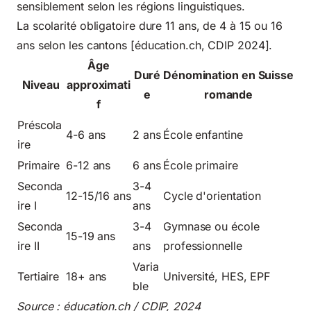
sensiblement selon les régions linguistiques.
La scolarité obligatoire dure 11 ans, de 4 à 15 ou 16
ans selon les cantons [éducation.ch, CDIP 2024].
Âge
Duré
Dénomination en Suisse
Niveau
approximati
e
romande
f
Préscola
4-6 ans
2 ans
École enfantine
ire
Primaire
6-12 ans
6 ans
École primaire
Seconda
3-4
12-15/16 ans
Cycle d'orientation
ire I
ans
Seconda
3-4
Gymnase ou école
15-19 ans
ire II
ans
professionnelle
Varia
Tertiaire
18+ ans
Université, HES, EPF
ble
Source : éducation.ch / CDIP, 2024