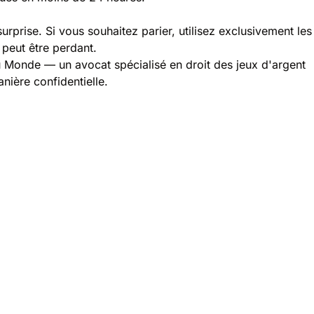
rprise. Si vous souhaitez parier, utilisez exclusivement les
 peut être perdant.
du Monde — un avocat spécialisé en droit des jeux d'argent
nière confidentielle.