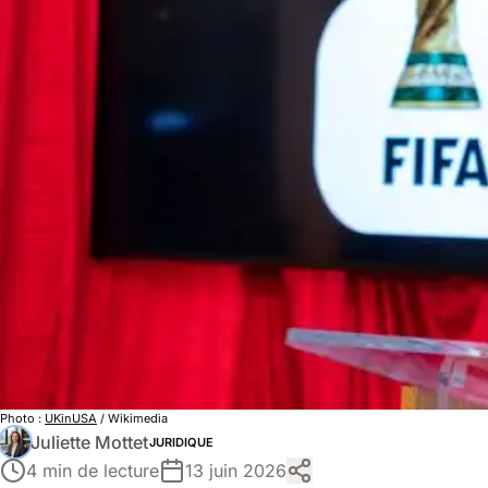
Photo :
UKinUSA
/ Wikimedia
Juliette Mottet
JURIDIQUE
4 min de lecture
13 juin 2026