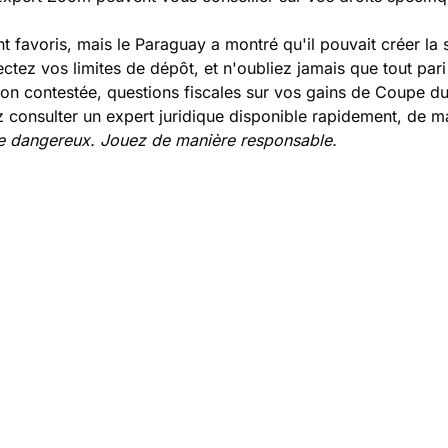
favoris, mais le Paraguay a montré qu'il pouvait créer la su
ctez vos limites de dépôt, et n'oubliez jamais que tout pari
usion contestée, questions fiscales sur vos gains de Coupe 
 consulter un expert juridique disponible rapidement, de ma
 être dangereux. Jouez de manière responsable.