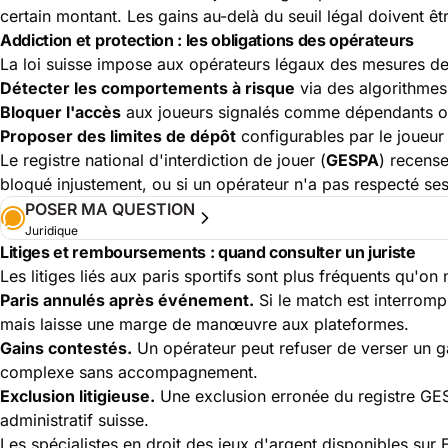
certain montant. Les gains au-delà du seuil légal doivent être
Addiction et protection : les obligations des opérateurs
La loi suisse impose aux opérateurs légaux des mesures de 
Détecter les comportements à risque
via des algorithmes
Bloquer l'accès
aux joueurs signalés comme dépendants o
Proposer des limites de dépôt
configurables par le joueur
Le registre national d'interdiction de jouer (
GESPA
) recense
bloqué injustement, ou si un opérateur n'a pas respecté s
POSER MA QUESTION
Juridique
Litiges et remboursements : quand consulter un juriste
Les litiges liés aux paris sportifs sont plus fréquents qu'on n
Paris annulés après événement.
Si le match est interromp
mais laisse une marge de manœuvre aux plateformes.
Gains contestés.
Un opérateur peut refuser de verser un g
complexe sans accompagnement.
Exclusion litigieuse.
Une exclusion erronée du registre GESP
administratif suisse.
Les spécialistes en droit des jeux d'argent disponibles sur