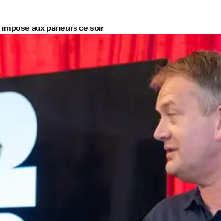
 impose aux parieurs ce soir