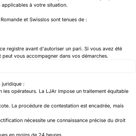
 applicables à votre situation.
e Romande et Swisslos sont tenues de :
ce registre avant d'autoriser un pari. Si vous avez été
rgent peut vous accompagner dans vos démarches.
 juridique :
n les opérateurs. La LJAr impose un traitement équitable
cote. La procédure de contestation est encadrée, mais
ctification nécessite une connaissance précise du droit
ques en moins de 24 heures.