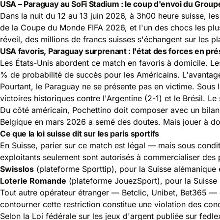
USA – Paraguay au SoFi Stadium : le coup d'envoi du Groupe
Dans la nuit du 12 au 13 juin 2026, à 3h00 heure suisse, les
de la
Coupe du Monde FIFA 2026
, et l'un des chocs les pl
réveil, des millions de francs suisses s'échangent sur les pl
USA favoris, Paraguay surprenant : l'état des forces en pr
Les États-Unis abordent ce match en favoris à domicile. Le
% de probabilité de succès pour les Américains. L'avantage 
Pourtant, le Paraguay ne se présente pas en victime. Sous l
victoires historiques contre l'Argentine (2-1) et le Brésil. 
Du côté américain, Pochettino doit composer avec un bilan c
Belgique en mars 2026 a semé des doutes. Mais jouer à do
Ce que la loi suisse dit sur les paris sportifs
En Suisse, parier sur ce match est légal — mais sous condit
exploitants seulement sont autorisés à commercialiser des pa
Swisslos
(plateforme Sporttip), pour la Suisse alémanique e
Loterie Romande
(plateforme JouezSport), pour la Suiss
Tout autre opérateur étranger — Betclic, Unibet, Bet365 — 
contourner cette restriction constitue une violation des cond
Selon la
Loi fédérale sur les jeux d'argent publiée sur fedl