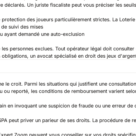
 déclarés. Un juriste fiscaliste peut vous préciser les seuils
protection des joueurs particulièrement strictes. La Loteri
 de suivi des mises
u ayant demandé une auto-exclusion
 les personnes exclues. Tout opérateur légal doit consulter 
es obligations, un avocat spécialisé en droit des jeux d'a
e le croit. Parmi les situations qui justifient une consultation
u ou reporté, les conditions de remboursement varient selo
ain en invoquant une suspicion de fraude ou une erreur de 
A peut priver un parieur de ses droits. La procédure de re
Expert Zoom
peuvent vous conseiller sur vos droits spécifi