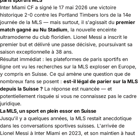
Inter Miami CF a signé le 17 mai 2026 une victoire
historique 2-0 contre les Portland Timbers lors de la 14e
journée de la MLS — mais surtout, il s'agissait du
premier
match gagné au Nu Stadium
, la nouvelle enceinte
ultramoderne du club floridien. Lionel Messi a inscrit le
premier but et délivré une passe décisive, poursuivant sa
saison exceptionnelle à 38 ans.
Résultat immédiat : les plateformes de
paris sport
ifs en
ligne ont vu les recherches sur la MLS exploser en Europe,
y compris en Suisse. Ce qui amène une question que de
nombreux fans se posent :
est-il légal de parier sur la MLS
depuis la Suisse ?
La réponse est nuancée — et
potentiellement risquée si vous ne connaissez pas le cadre
juridique.
La MLS, un sport en plein essor en Suisse
Jusqu'il y a quelques années, la MLS restait anecdotique
dans les conversations sportives suisses. L'arrivée de
Lionel Messi à Inter Miami en 2023, et son maintien à haut