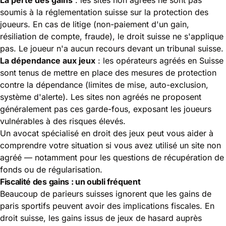
soumis à la réglementation suisse sur la protection des
joueurs. En cas de litige (non-paiement d'un gain,
résiliation de compte, fraude), le droit suisse ne s'applique
pas. Le joueur n'a aucun recours devant un tribunal suisse.
La dépendance aux jeux
: les opérateurs agréés en Suisse
sont tenus de mettre en place des mesures de protection
contre la dépendance (limites de mise, auto-exclusion,
système d'alerte). Les sites non agréés ne proposent
généralement pas ces garde-fous, exposant les joueurs
vulnérables à des risques élevés.
Un avocat spécialisé en droit des jeux peut vous aider à
comprendre votre situation si vous avez utilisé un site non
agréé — notamment pour les questions de récupération de
fonds ou de régularisation.
Fiscalité des gains : un oubli fréquent
Beaucoup de parieurs suisses ignorent que les gains de
paris sportifs peuvent avoir des implications fiscales. En
droit suisse, les gains issus de jeux de hasard auprès