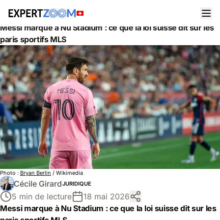
Actualités
Juridique
Messi marque à Nu Stadium : ce que la loi suisse dit sur les
paris sportifs MLS
Photo :
Bryan Berlin
/ Wikimedia
Cécile Girard
JURIDIQUE
5 min de lecture
18 mai 2026
Messi marque à Nu Stadium : ce que la loi suisse dit sur les
paris sportifs MLS