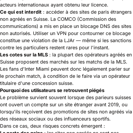
acteurs internationaux ayant obtenu leur licence.
Ce qui est interdit
: accéder à des sites de paris étrangers
non agréés en Suisse. La COMCO (Commission des
communications) a mis en place un blocage DNS des sites
non autorisés. Utiliser un VPN pour contourner ce blocage
constitue une violation de la LJAr — même si les sanctions
contre les particuliers restent rares pour l'instant.
Les cotes sur la MLS
: la plupart des opérateurs agréés en
Suisse proposent des marchés sur les matchs de la MLS.
Les fans d'Inter Miami peuvent donc légalement parier sur
le prochain match, à condition de le faire via un opérateur
titulaire d'une concession suisse.
Pourquoi des utilisateurs se retrouvent piégés
Le problème survient souvent lorsque des parieurs suisses
ont ouvert un compte sur un site étranger avant 2019, ou
lorsqu'ils reçoivent des promotions de sites non agréés via
des réseaux sociaux ou des influenceurs sportifs.
Dans ce cas, deux risques concrets émergent :
La perte des gains
: les sites non agréés ne sont pas