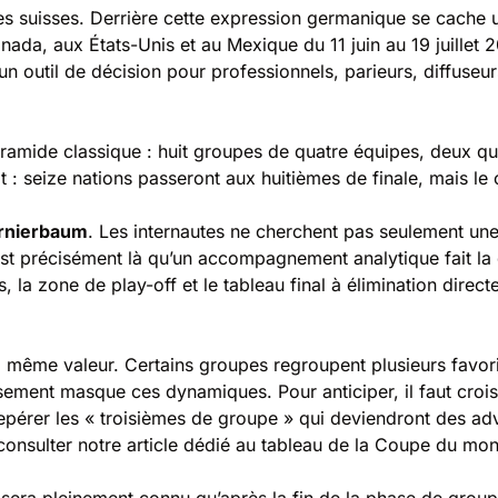
s suisses. Derrière cette expression germanique se cache u
da, aux États-Unis et au Mexique du 11 juin au 19 juillet 2
nt un outil de décision pour professionnels, parieurs, diffu
ide classique : huit groupes de quatre équipes, deux quali
at : seize nations passeront aux huitièmes de finale, mais 
rnierbaum
. Les internautes ne cherchent pas seulement une 
 C’est précisément là qu’un accompagnement analytique fait l
 la zone de play-off et le tableau final à élimination directe
a même valeur. Certains groupes regroupent plusieurs favori
ement masque ces dynamiques. Pour anticiper, il faut croiser
pérer les « troisièmes de groupe » qui deviendront des adv
consulter notre article dédié au
tableau de la Coupe du mo
e sera pleinement connu qu’après la fin de la phase de grou