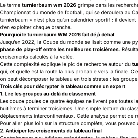
Le terme
turnierbaum wm 2026
grimpe dans les recherche
Championnat du monde de football, qui se déroulera au Cana
turnierbaum » n’est plus qu’un calendrier sportif : il devie
d’en exploiter chaque branche.
Pourquoi le turnierbaum WM 2026 fait déjà débat
Jusqu’en 2022, la Coupe du monde se lisait comme une pyram
phase de play-off entre les meilleures troisièmes
. Résult
croisements calculés à la volée.
Cette complexité explique le pic de recherche autour du
tu
qui, et quelle est la route la plus probable vers la finale.
on peut décomposer le tableau en trois strates : les groupes,
Trois clés pour décrypter le tableau comme un expert
1. Lire les groupes au-delà du classement
Les douze poules de quatre équipes ne livrent pas toutes l
huitièmes à terminer troisièmes. Une simple lecture du class
déplacements intercontinentaux. Cette analyse permet de re
Pour aller plus loin sur la structure complète, vous pouvez 
2. Anticiper les croisements du tableau final
Contrairement aux éditions précédentes, le tableau final n