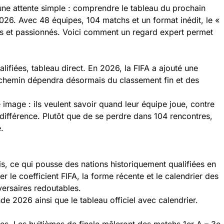
ne attente simple : comprendre le tableau du prochain
026. Avec 48 équipes, 104 matchs et un format inédit, le «
seurs et passionnés. Voici comment un regard expert permet
fiées, tableau direct. En 2026, la FIFA a ajouté une
le chemin dépendra désormais du classement fin et des
image : ils veulent savoir quand leur équipe joue, contre
a différence. Plutôt que de se perdre dans 104 rencontres,
.
s, ce qui pousse des nations historiquement qualifiées en
 le coefficient FIFA, la forme récente et le calendrier des
ersaires redoutables.
nde 2026
ainsi que le
tableau officiel avec calendrier
.
pes. Les huitièmes de finale mêleront des matchs 1er A – 3e