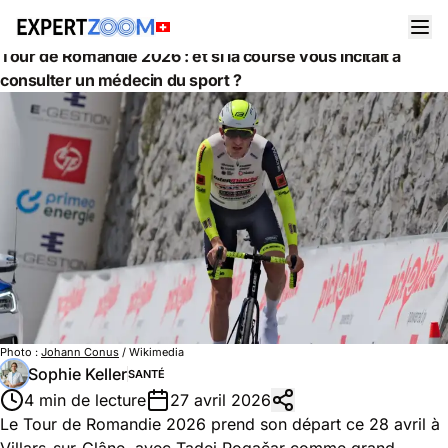
Actualités
Santé
Tour de Romandie 2026 : et si la course vous incitait à
consulter un médecin du sport ?
Photo :
Johann Conus
/ Wikimedia
Sophie Keller
SANTÉ
4 min de lecture
27 avril 2026
Le Tour de Romandie 2026 prend son départ ce 28 avril à
Villars-sur-Glâne, avec Tadej Pogačar comme grand