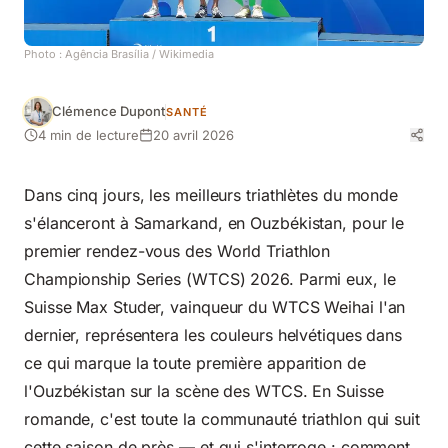
Photo :
Agência Brasília
/ Wikimedia
Clémence Dupont
SANTÉ
4 min de lecture
20 avril 2026
Dans cinq jours, les meilleurs triathlètes du monde
s'élanceront à Samarkand, en Ouzbékistan, pour le
premier rendez-vous des World Triathlon
Championship Series (WTCS) 2026. Parmi eux, le
Suisse Max Studer, vainqueur du WTCS Weihai l'an
dernier, représentera les couleurs helvétiques dans
ce qui marque la toute première apparition de
l'Ouzbékistan sur la scène des WTCS. En Suisse
romande, c'est toute la communauté triathlon qui suit
cette saison de près — et qui s'interroge : comment