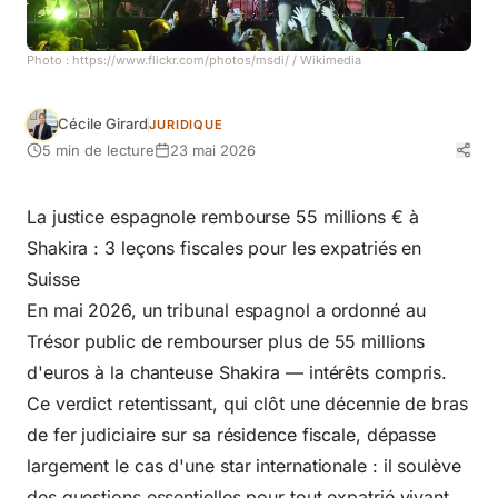
Photo :
https://www.flickr.com/photos/msdi/
/ Wikimedia
Cécile Girard
JURIDIQUE
5 min de lecture
23 mai 2026
La justice espagnole rembourse 55 millions € à
Shakira : 3 leçons fiscales pour les
expatriés en
Suisse
En mai 2026, un tribunal espagnol a ordonné au
Trésor public de rembourser plus de 55 millions
d'euros à la chanteuse Shakira — intérêts compris.
Ce verdict retentissant, qui clôt une décennie de bras
de fer judiciaire sur sa résidence fiscale, dépasse
largement le cas d'une star internationale : il soulève
des questions essentielles pour tout expatrié vivant