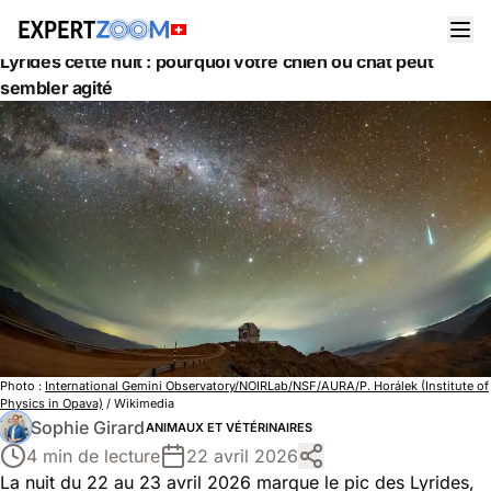
Actualités
Animaux et Vétérinaires
Lyrides cette nuit : pourquoi votre chien ou chat peut
sembler agité
Photo :
International Gemini Observatory/NOIRLab/NSF/AURA/P. Horálek (Institute of
Physics in Opava)
/ Wikimedia
Sophie Girard
ANIMAUX ET VÉTÉRINAIRES
4 min de lecture
22 avril 2026
La nuit du 22 au 23 avril 2026 marque le pic des Lyrides,