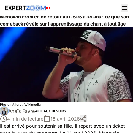
Actualités
Aide aux Devoirs
Menowin Fröhlich de retour au DSDS à 38 ans : ce que son
comeback révèle sur l'apprentissage du chant à tout âge
Photo :
Ailura
/ Wikimedia
Anaïs Favre
AIDE AUX DEVOIRS
4 min de lecture
18 avril 2026
Il est arrivé pour soutenir sa fille. Il repart avec un ticket
pour la suite du concours. Le 14 avril 2026, Menowin