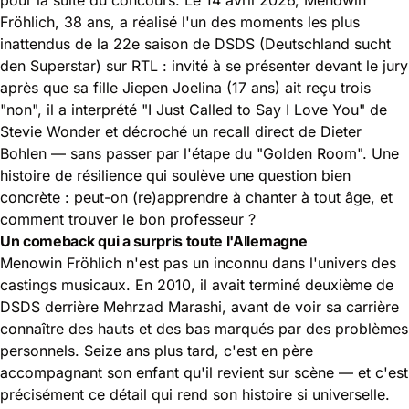
Fröhlich, 38 ans, a réalisé l'un des moments les plus
inattendus de la 22e saison de DSDS (Deutschland sucht
den Superstar) sur RTL : invité à se présenter devant le jury
après que sa fille Jiepen Joelina (17 ans) ait reçu trois
"non", il a interprété "I Just Called to Say I Love You" de
Stevie Wonder et décroché un
recall direct de Dieter
Bohlen
— sans passer par l'étape du "Golden Room". Une
histoire de résilience qui soulève une question bien
concrète : peut-on (re)apprendre à chanter à tout âge, et
comment trouver le bon professeur ?
Un comeback qui a surpris toute l'Allemagne
Menowin Fröhlich n'est pas un inconnu dans l'univers des
castings musicaux. En 2010, il avait terminé deuxième de
DSDS derrière Mehrzad Marashi, avant de voir sa carrière
connaître des hauts et des bas marqués par des problèmes
personnels. Seize ans plus tard, c'est en père
accompagnant son enfant qu'il revient sur scène — et c'est
précisément ce détail qui rend son histoire si universelle.