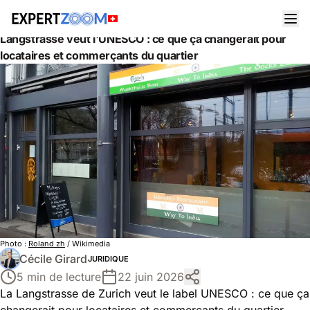
Actualités
Juridique
Langstrasse veut l'UNESCO : ce que ça changerait pour
locataires et commerçants du quartier
Photo :
Roland zh
/ Wikimedia
Cécile Girard
JURIDIQUE
5 min de lecture
22 juin 2026
La Langstrasse de Zurich veut le label UNESCO : ce que ça
changerait pour locataires et commerçants du quartier