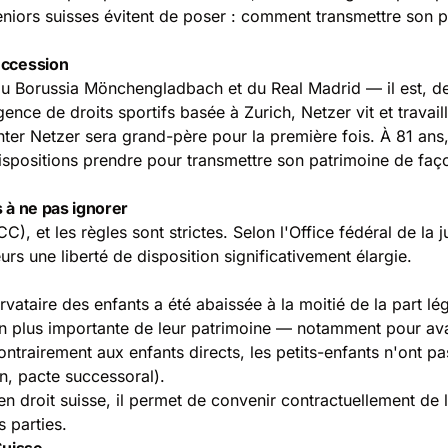
iors suisses évitent de poser : comment transmettre son pa
uccession
du Borussia Mönchengladbach et du Real Madrid — il est, de
 agence de
droits sportifs
basée à Zurich, Netzer vit et travai
nter Netzer sera grand-père pour la première fois. À 81 ans,
dispositions prendre pour transmettre son patrimoine de faç
s à ne pas ignorer
C), et les règles sont strictes. Selon l'
Office fédéral de la j
urs une liberté de disposition significativement élargie.
ervataire des enfants a été abaissée à la moitié de la part lé
n plus importante de leur patrimoine — notamment pour avan
ontrairement aux enfants directs, les petits-enfants n'ont pa
on, pacte successoral).
 droit suisse, il permet de convenir contractuellement de la
 parties.
Suisse