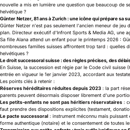
nouvelle a mis en lumière une question que beaucoup de sen
helvétique ?
Günter Netzer, 81 ans à Zurich : une icône qui prépare sa s
Günter Netzer n'est pas seulement l'ancien meneur de jeu 
plan. Directeur exécutif d'Infront Sports & Media AG, une
Sa fille Alana attend un enfant pour le printemps 2026 : Gü
nombreuses familles suisses affrontent trop tard : quelles 
helvétiques ?
Le droit successoral suisse : des règles précises, des délai
En Suisse, la succession est régie par le Code civil suisse (C
entrée en vigueur le 1er janvier 2023, accordant aux testate
Les points clés à retenir :
Réserves héréditaires réduites depuis 2023
: la part rés
parents peuvent désormais disposer librement d'une portio
Les petits-enfants ne sont pas héritiers réservataires
: c
faut prendre des dispositions explicites (testament, donati
Le pacte successoral
: instrument méconnu mais puissant en
forme authentique (notaire) et le consentement de toutes les
Transmission aux petits-enfants : trois outils juridiques en 