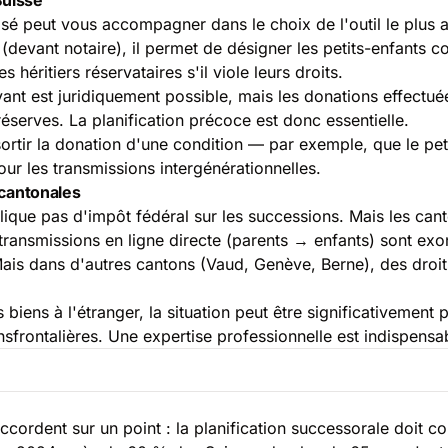
isé peut vous accompagner dans le choix de l'outil le plus a
devant notaire), il permet de désigner les petits-enfants co
 héritiers réservataires s'il viole leurs droits.
vant est juridiquement possible, mais les donations effectu
éserves. La planification précoce est donc essentielle.
ortir la donation d'une condition — par exemple, que le petit
ur les transmissions intergénérationnelles.
 cantonales
que pas d'impôt fédéral sur les successions. Mais les canton
ransmissions en ligne directe (parents → enfants) sont exon
ais dans d'autres cantons (Vaud, Genève, Berne), des droit
iens à l'étranger, la situation peut être significativement p
nsfrontalières. Une expertise professionnelle est indispensa
accordent sur un point : la planification successorale doit