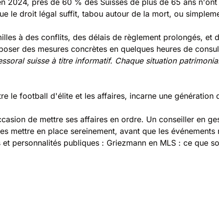
 en 2024, près de 60 % des Suisses de plus de 65 ans n'ont
e le droit légal suffit, tabou autour de la mort, ou simpl
lles à des conflits, des délais de règlement prolongés, et d
roposer des mesures concrètes en quelques heures de consul
ssoral suisse à titre informatif. Chaque situation patrimonia
tre le football d'élite et les affaires, incarne une génératio
sion de mettre ses affaires en ordre. Un conseiller en gesti
à les mettre en place sereinement, avant que les événements
s et personnalités publiques :
Griezmann en MLS : ce que son 