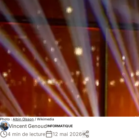
Photo :
Albin Olsson
/ Wikimedia
Vincent Genoud
INFORMATIQUE
4 min de lecture
12 mai 2026