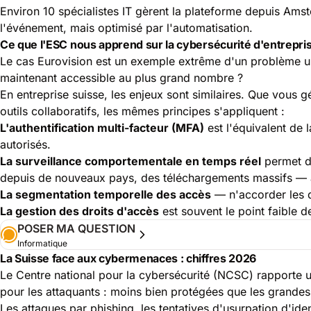
Environ 10 spécialistes IT gèrent la plateforme depuis Amst
l'événement, mais optimisé par l'automatisation.
Ce que l'ESC nous apprend sur la cybersécurité d'entrepri
Le cas Eurovision est un exemple extrême d'un problème un
maintenant accessible au plus grand nombre ?
En entreprise suisse, les enjeux sont similaires. Que vous 
outils collaboratifs, les mêmes principes s'appliquent :
L'authentification multi-facteur (MFA)
est l'équivalent de l
autorisés.
La surveillance comportementale en temps réel
permet de
depuis de nouveaux pays, des téléchargements massifs — a
La segmentation temporelle des accès
— n'accorder les d
La gestion des droits d'accès
est souvent le point faible 
POSER MA QUESTION
Informatique
La Suisse face aux cybermenaces : chiffres 2026
Le Centre national pour la cybersécurité (
NCSC
) rapporte 
pour les attaquants : moins bien protégées que les grandes 
Les attaques par phishing, les tentatives d'usurpation d'ide