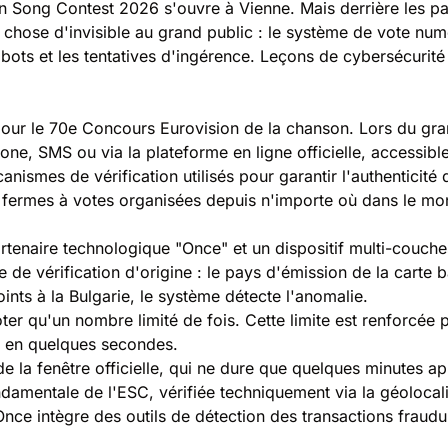
n Song Contest 2026 s'ouvre à Vienne. Mais derrière les pail
e chose d'invisible au grand public : le système de vote num
bots et les tentatives d'ingérence.
Leçons de cybersécurité
our le 70e Concours Eurovision de la chanson. Lors du gran
one, SMS ou via la plateforme en ligne officielle, accessibl
nismes de vérification utilisés pour garantir l'authenticité 
e fermes à votes organisées depuis n'importe où dans le mo
rtenaire technologique "Once" et un dispositif multi-couches
de vérification d'origine : le pays d'émission de la carte b
nts à la Bulgarie, le système détecte l'anomalie.
er qu'un nombre limité de fois. Cette limite est renforcée
s en quelques secondes.
 la fenêtre officielle, qui ne dure que quelques minutes apr
amentale de l'ESC, vérifiée techniquement via la géolocalis
nce intègre des outils de détection des transactions fraud