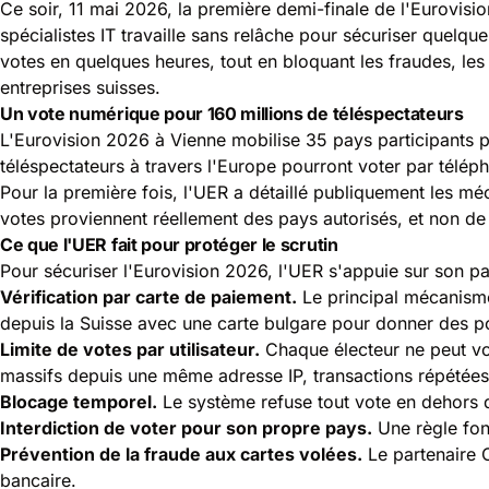
Ce soir, 11 mai 2026, la première demi-finale de l'Eurovisio
spécialistes IT travaille sans relâche pour sécuriser quelqu
votes en quelques heures, tout en bloquant les fraudes, les 
entreprises suisses.
Un vote numérique pour 160 millions de téléspectateurs
L'Eurovision 2026 à Vienne mobilise 35 pays participants p
téléspectateurs à travers l'Europe pourront voter par téléph
Pour la première fois, l'UER a détaillé publiquement les méca
votes proviennent réellement des pays autorisés, et non d
Ce que l'UER fait pour protéger le scrutin
Pour sécuriser l'Eurovision 2026, l'UER s'appuie sur son pa
Vérification par carte de paiement.
Le principal mécanisme 
depuis la Suisse avec une carte bulgare pour donner des poi
Limite de votes par utilisateur.
Chaque électeur ne peut vot
massifs depuis une même adresse IP, transactions répétée
Blocage temporel.
Le système refuse tout vote en dehors de
Interdiction de voter pour son propre pays.
Une règle fond
Prévention de la fraude aux cartes volées.
Le partenaire O
bancaire.