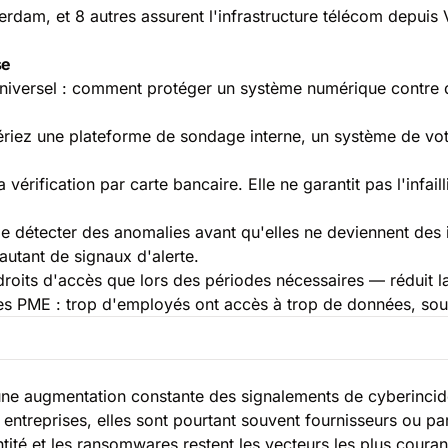
erdam, et 8 autres assurent l'infrastructure télécom depuis 
se
iversel : comment protéger un système numérique contre des
gériez une plateforme de sondage interne, un système de vot
a vérification par carte bancaire. Elle ne garantit pas l'infai
 détecter des anomalies avant qu'elles ne deviennent des i
utant de signaux d'alerte.
roits d'accès que lors des périodes nécessaires — réduit la
des PME : trop d'employés ont accès à trop de données, so
une augmentation constante des signalements de cyberincid
entreprises, elles sont pourtant souvent fournisseurs ou par
ntité et les ransomwares restent les vecteurs les plus couran