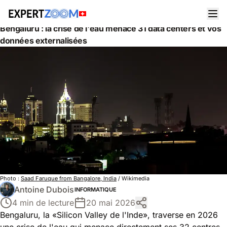
Actualités
Informatique
Bengaluru : la crise de l'eau menace 31 data centers et vos
données externalisées
Photo :
Saad Faruque from Bangalore, India
/ Wikimedia
Antoine Dubois
INFORMATIQUE
4 min de lecture
20 mai 2026
Bengaluru, la «Silicon Valley de l'Inde», traverse en 2026
une crise de l'eau qui menace directement ses 32 centres