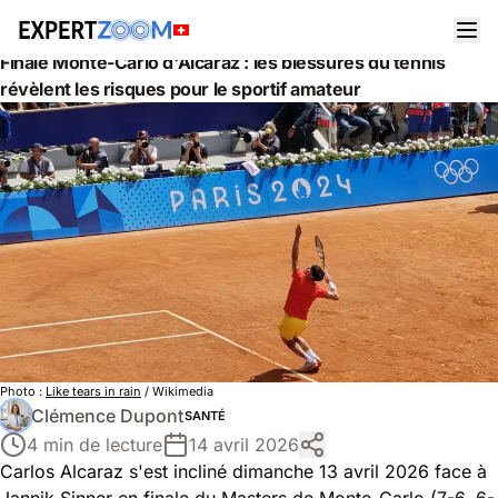
Actualités
Santé
Finale Monte-Carlo d'Alcaraz : les blessures du tennis
révèlent les risques pour le sportif amateur
Photo :
Like tears in rain
/ Wikimedia
Clémence Dupont
SANTÉ
4 min de lecture
14 avril 2026
Carlos Alcaraz s'est incliné dimanche 13 avril 2026 face à
Jannik Sinner en finale du Masters de Monte-Carlo (7-6, 6-