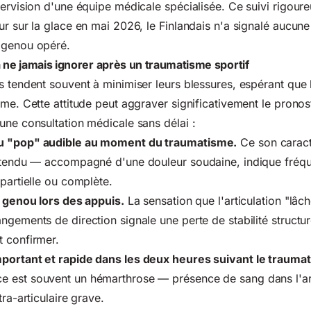
pervision d'une équipe médicale spécialisée. Ce suivi rigour
ur sur la glace en mai 2026, le Finlandais n'a signalé aucune
 genou opéré.
 ne jamais ignorer après un traumatisme sportif
s tendent souvent à minimiser leurs blessures, espérant que 
me. Cette attitude peut aggraver significativement le pronost
une consultation médicale sans délai :
u "pop" audible au moment du traumatisme.
Ce son caract
entendu — accompagné d'une douleur soudaine, indique fré
 partielle ou complète.
u genou lors des appuis.
La sensation que l'articulation "lâc
ngements de direction signale une perte de stabilité structur
t confirmer.
portant et rapide dans les deux heures suivant le trauma
 est souvent un hémarthrose — présence de sang dans l'ar
tra-articulaire grave.