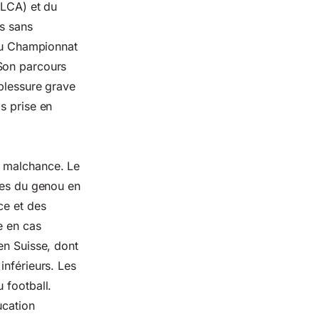
(LCA) et du
rs sans
 du Championnat
 Son parcours
 blessure grave
s prise en
e malchance. Le
smes du genou en
ce et des
e en cas
en Suisse, dont
inférieurs. Les
 football.
ucation