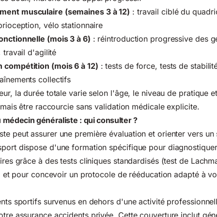
ment musculaire (semaines 3 à 12)
: travail ciblé du quadr
rioception, vélo stationnaire
onctionnelle (mois 3 à 6)
: réintroduction progressive des ge
travail d'agilité
 compétition (mois 6 à 12)
: tests de force, tests de stabilit
aînements collectifs
ur, la durée totale varie selon l'âge, le niveau de pratique e
jamais être raccourcie sans validation médicale explicite.
médecin généraliste : qui consulter ?
te peut assurer une première évaluation et orienter vers un s
sport dispose d'une formation spécifique pour diagnostique
ires grâce à des tests cliniques standardisés (test de Lachman
t) et pour concevoir un protocole de rééducation adapté à vot
ents sportifs survenus en dehors d'une activité professionnel
otre assurance accidents privée. Cette couverture inclut gén