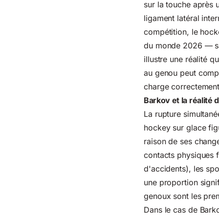
sur la touche après 
ligament latéral int
compétition, le hock
du monde 2026 — san
illustre une réalité
au genou peut compro
charge correctement
Barkov et la réalité
La rupture simultan
hockey sur glace fig
raison de ses change
contacts physiques f
d'accidents)
, les sp
une proportion signi
genoux sont les prem
Dans le cas de Barko