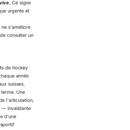
vive.
Ce signe
ique urgente et
r ne s'améliore
 de consulter un
e
nts de hockey
t chaque année
aux suisses.
g terme.
Une
e l'articulation,
e — invalidante
ie d'une
sportif