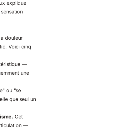
eux explique
 sensation
la douleur
ic. Voici cinq
éristique —
quemment une
he" ou "se
elle que seul un
tisme.
Cet
ticulation —