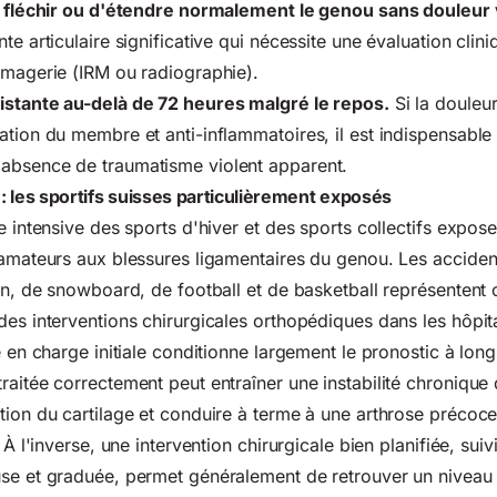
de fléchir ou d'étendre normalement le genou sans douleur 
te articulaire significative qui nécessite une évaluation clin
imagerie (IRM ou radiographie).
istante au-delà de 72 heures malgré le repos.
Si la douleu
ation du membre et anti-inflammatoires, il est indispensable
absence de traumatisme violent apparent.
l : les sportifs suisses particulièrement exposés
e intensive des sports d'hiver et des sports collectifs expos
 amateurs aux blessures ligamentaires du genou. Les accide
pin, de snowboard, de football et de basketball représenten
des interventions chirurgicales orthopédiques dans les hôpit
e en charge initiale conditionne largement le pronostic à lon
raitée correctement peut entraîner une instabilité chronique d
tion du cartilage et conduire à terme à une arthrose précoc
 À l'inverse, une intervention chirurgicale bien planifiée, suiv
se et graduée, permet généralement de retrouver un niveau 