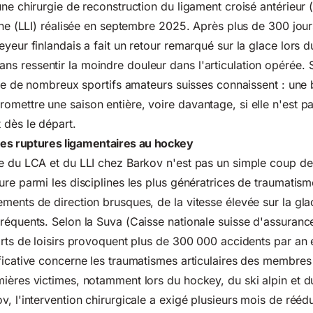
une chirurgie de reconstruction du ligament croisé antérieur 
erne (LLI) réalisée en septembre 2025. Après plus de 300 jou
eyeur finlandais a fait un retour remarqué sur la glace lors
s ressentir la moindre douleur dans l'articulation opérée.
 que de nombreux sportifs amateurs suisses connaissent : une
mettre une saison entière, voire davantage, si elle n'est pa
 dès le départ.
 des ruptures ligamentaires au hockey
ée du LCA et du LLI chez Barkov n'est pas un simple coup d
ure parmi les disciplines les plus génératrices de traumati
ments de direction brusques, de la vitesse élevée sur la gla
réquents. Selon la
Suva (Caisse nationale suisse d'assuranc
orts de loisirs provoquent plus de 300 000 accidents par an 
ficative concerne les traumatismes articulaires des membres 
ières victimes, notamment lors du hockey, du ski alpin et du
v, l'intervention chirurgicale a exigé plusieurs mois de rééd