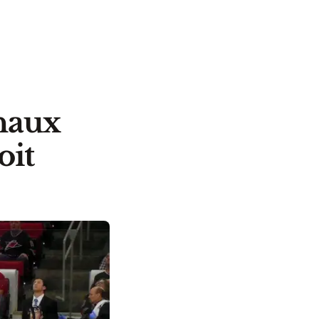
gnaux
oit