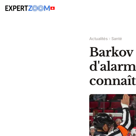
Actualités
Santé
Barkov 
d'alarm
connaît