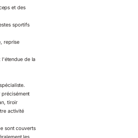
iceps et des
stes sportifs
é, reprise
t l'étendue de la
pécialiste.
r précisément
, tiroir
re activité
le sont couverts
éralement les