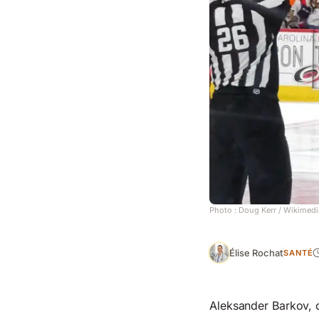
Photo :
Doug Kerr
/ Wikimedi
Élise Rochat
SANTÉ
Aleksander Barkov, 