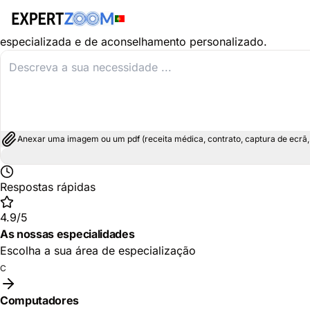
Descubra as especialidades na área de Eletrónica de Con
Os nossos especialistas em Eletrónica de Consumo são prof
especializada e de aconselhamento personalizado.
Anexar uma imagem ou um pdf (receita médica, contrato, captura de ecrã, e
Respostas rápidas
4.9/5
As nossas especialidades
Escolha a sua área de especialização
C
Computadores