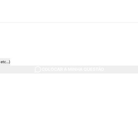
sumo
issionais qualificados, disponíveis para responder a todas
tc...)
COLOCAR A MINHA QUESTÃO