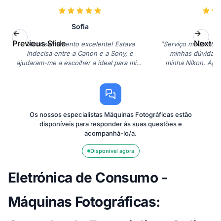
Sofia
J
Previous Slide
Next Sl
"Aconselhamento excelente! Estava
"Serviço muito útil.
indecisa entre a Canon e a Sony, e
minhas dúvidas s
ajudaram-me a escolher a ideal para mim.
minha Nikon. Agor
Recomendo!"
Os nossos especialistas Máquinas Fotográficas estão
disponíveis para responder às suas questões e
acompanhá-lo/a.
Disponível agora
Eletrónica de Consumo -
Máquinas Fotográficas: