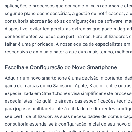
aplicações e processos que consomem mais recursos e oferec
segundo plano desnecessárias, a gestão de notificações, a ot
consultoria aborda não só as configurações de software, ma
dispositivo, evitar temperaturas extremas que podem degrad
conhecimentos valiosos que partilhamos. Para utilizadores 
falhar é uma prioridade. A nossa equipa de especialistas e
responsivo e com uma bateria que dura mais tempo, melhorand
Escolha e Configuração do Novo Smartphone
Adquirir um novo smartphone é uma decisão importante, dad
gama de marcas como Samsung, Apple, Xiaomi, entre outras, 
especializada em Smartphones visa simplificar este process
especialistas irão guiá-lo através das especificações técnic
para jogos e multitarefa, até à utilidade de diferentes conf
seu perfil de utilizador: as suas necessidades de comunicaç
consultoria estende-se à configuração inicial do seu novo dis
a instalação e organização de aplicações essenciais, e a p