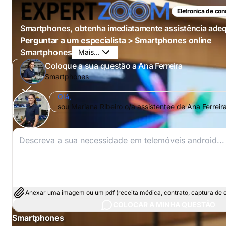
Eletronica de co
Smartphones, obtenha imediatamente assistência ade
Perguntar a um especialista > Smartphones online
Smartphones
Mais...
Coloque a sua questão a Ana Ferreira
Smartphones
Olá,
sou Mariana Ribeiro o/a assistentee de Ana Ferrei
Anexar uma imagem ou um pdf (receita médica, contrato, captura de ec
COLOCAR A MINHA QUESTÃO
Smartphones