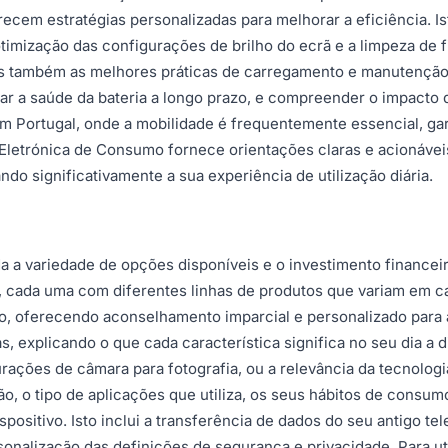
em estratégias personalizadas para melhorar a eficiência. Ist
imização das configurações de brilho do ecrã e a limpeza de fi
s também as melhores práticas de carregamento e manutenção. 
ar a saúde da bateria a longo prazo, e compreender o impacto
em Portugal, onde a mobilidade é frequentemente essencial, g
m Eletrónica de Consumo fornece orientações claras e acionáve
o significativamente a sua experiência de utilização diária.
a a variedade de opções disponíveis e o investimento finance
cada uma com diferentes linhas de produtos que variam em cara
o, oferecendo aconselhamento imparcial e personalizado para a
as, explicando o que cada característica significa no seu dia 
igurações de câmara para fotografia, ou a relevância da tecnolo
ão, o tipo de aplicações que utiliza, os seus hábitos de consu
positivo. Isto inclui a transferência de dados do seu antigo te
ersonalização das definições de segurança e privacidade. Para