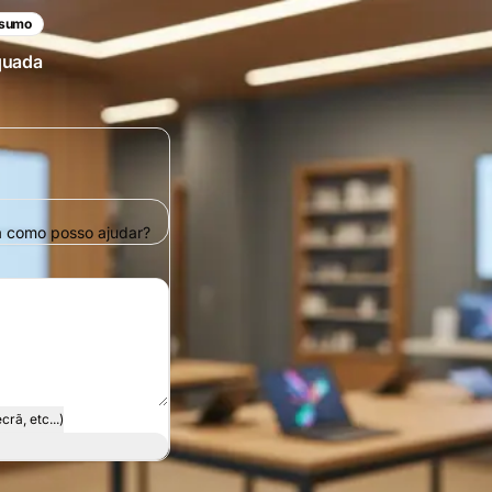
nsumo
quada
ra como posso ajudar?
rã, etc...)