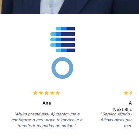
Ana
Antó
Next Slide
"Muito prestáveis! Ajudaram-me a
"Serviço rápido e e
configurar o meu novo telemóvel e a
ótimas dicas para ot
transferir os dados do antigo."
meu Hu