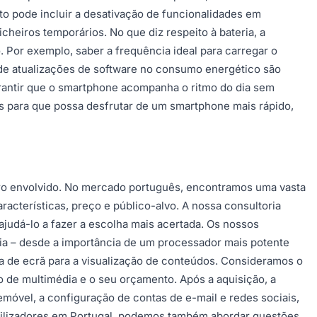
o pode incluir a desativação de funcionalidades em
cheiros temporários. No que diz respeito à bateria, a
Por exemplo, saber a frequência ideal para carregar o
 de atualizações de software no consumo energético são
arantir que o smartphone acompanha o ritmo do dia sem
is para que possa desfrutar de um smartphone mais rápido,
iro envolvido. No mercado português, encontramos uma vasta
cterísticas, preço e público-alvo. A nossa consultoria
judá-lo a fazer a escolha mais acertada. Os nossos
a dia – desde a importância de um processador mais potente
gia de ecrã para a visualização de conteúdos. Consideramos o
mo de multimédia e o seu orçamento. Após a aquisição, a
lemóvel, a configuração de contas de e-mail e redes sociais,
 utilizadores em Portugal, podemos também abordar questões