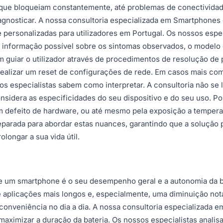
ue bloqueiam constantemente, até problemas de conectividade 
agnosticar. A nossa consultoria especializada em Smartphones
personalizadas para utilizadores em Portugal. Os nossos espec
informação possível sobre os sintomas observados, o modelo e
guiar o utilizador através de procedimentos de resolução de p
u realizar um reset de configurações de rede. Em casos mais c
os especialistas sabem como interpretar. A consultoria não se
nsidera as especificidades do seu dispositivo e do seu uso. 
 defeito de hardware, ou até mesmo pela exposição a tempera
eparada para abordar estas nuances, garantindo que a solução 
longar a sua vida útil.
de um smartphone é o seu desempenho geral e a autonomia da b
aplicações mais longos e, especialmente, uma diminuição notá
 conveniência no dia a dia. A nossa consultoria especializada 
maximizar a duração da bateria. Os nossos especialistas anali