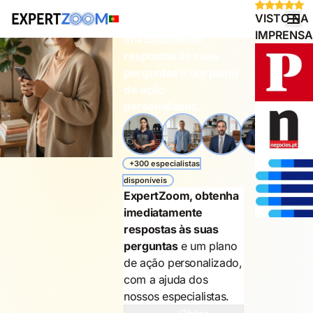
VISTO NA
Obtenha
IMPRENSA
imediatamente
respostas às suas
perguntas e um plano
de ação
personalizado.
+300 especialistas
disponíveis
ExpertZoom, obtenha
imediatamente
respostas às suas
perguntas
e um plano
de ação personalizado,
com a ajuda dos
nossos especialistas.