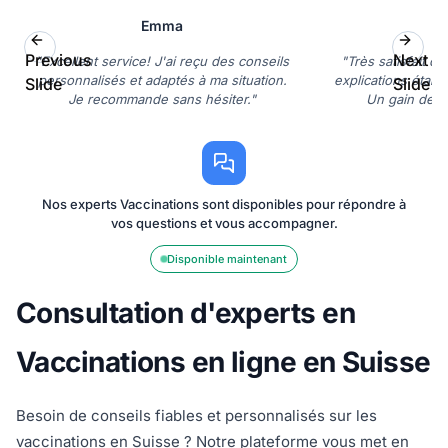
Emma
D
Previous
Next
"Excellent service! J'ai reçu des conseils
"Très satisfait de
personnalisés et adaptés à ma situation.
explications étaien
Slide
Slide
Je recommande sans hésiter."
Un gain de t
Nos experts Vaccinations sont disponibles pour répondre à
vos questions et vous accompagner.
Disponible maintenant
Consultation d'experts en
Vaccinations en ligne en Suisse
Besoin de conseils fiables et personnalisés sur les
vaccinations en Suisse ? Notre plateforme vous met en