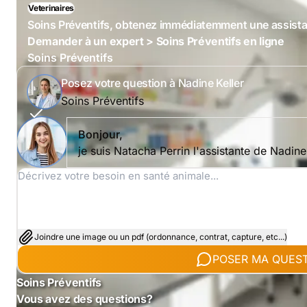
Veterinaires
Soins Préventifs, obtenez immédiatemment une assist
Demander à un expert > Soins Préventifs en ligne
Soins Préventifs
Posez votre question à Nadine Keller
Soins Préventifs
Bonjour,
je suis Natacha Perrin l'assistante de Nadin
Joindre une image ou un pdf (ordonnance, contrat, capture, etc...)
POSER MA QUES
Soins Préventifs
Vous avez des questions?