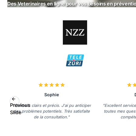
Des Veterinaires en ligne pour vos besoins en préventi
Sophie
Previous
"Conseils clairs et précis. J'ai pu anticiper
"Excellent servic
des problèmes potentiels. Très satisfaite
toutes mes quest
Slide
de la consultation."
compéte