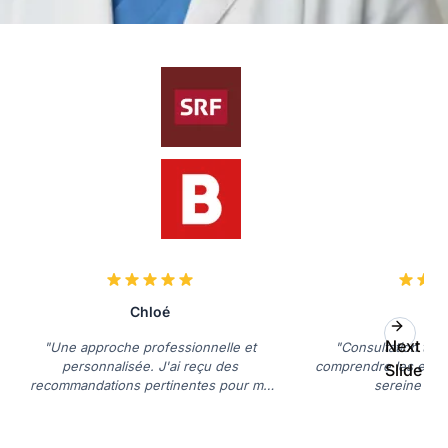
Chloé
Lé
Next
"Une approche professionnelle et
"Consultation très
personnalisée. J'ai reçu des
comprendre les enje
Slide
recommandations pertinentes pour ma
sereine pour
situation."