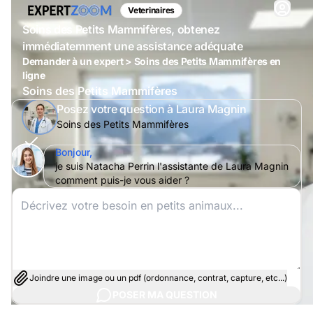
Veterinaires
Soins des Petits Mammifères, obtenez
immédiatemment une assistance adéquate
Demander à un expert > Soins des Petits Mammifères en
ligne
Soins des Petits Mammifères
Posez votre question à Laura Magnin
Soins des Petits Mammifères
Bonjour,
je suis Natacha Perrin l'assistante de Laura Magnin
comment puis-je vous aider ?
Joindre une image ou un pdf (ordonnance, contrat, capture, etc...)
POSER MA QUESTION