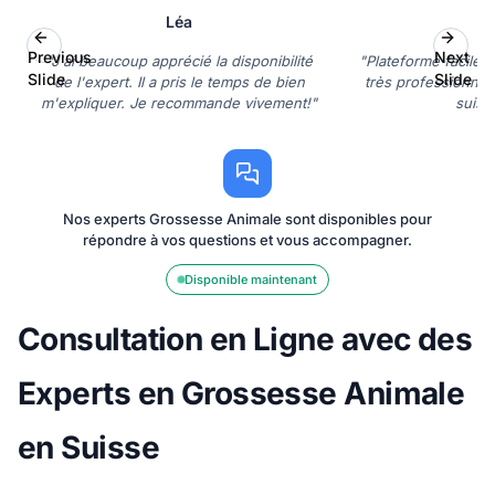
Léa
D
Previous
Next
"J'ai beaucoup apprécié la disponibilité
"Plateforme facile à 
Slide
Slide
de l'expert. Il a pris le temps de bien
très professionnel 
m'expliquer. Je recommande vivement!"
suis s
Nos experts Grossesse Animale sont disponibles pour
répondre à vos questions et vous accompagner.
Disponible maintenant
Consultation en Ligne avec des
Experts en Grossesse Animale
en Suisse