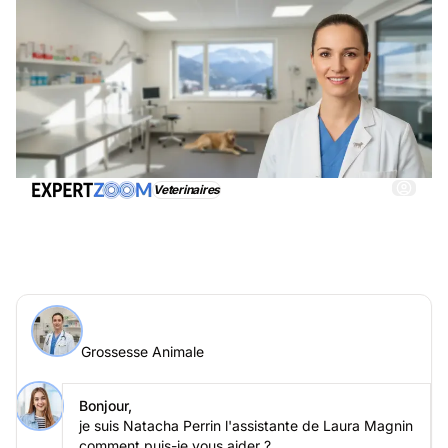
Veterinaires
Grossesse Animale, obtenez immédiatemment une
assistance adéquate
Demander à un expert > Grossesse Animale en ligne
Grossesse Animale
Posez votre question à Laura Magnin
Grossesse Animale
Bonjour,
je suis Natacha Perrin l'assistante de Laura Magnin
comment puis-je vous aider ?