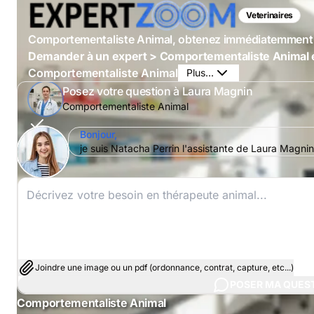
Veterinaires
Comportementaliste Animal, obtenez immédiatemment 
Demander à un expert > Comportementaliste Animal e
Comportementaliste Animal
Plus...
Posez votre question à Laura Magnin
Comportementaliste Animal
Bonjour,
je suis Natacha Perrin l'assistante de Laura Magni
Joindre une image ou un pdf (ordonnance, contrat, capture, etc...)
POSER MA QUES
Comportementaliste Animal