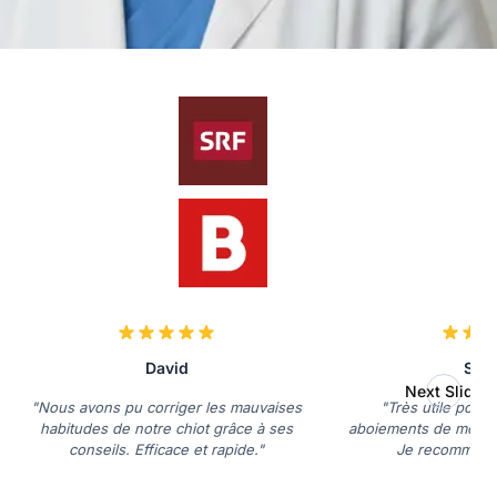
David
Sop
Next Slide
"Nous avons pu corriger les mauvaises
"Très utile pour
habitudes de notre chiot grâce à ses
aboiements de mon B
conseils. Efficace et rapide."
Je recommand