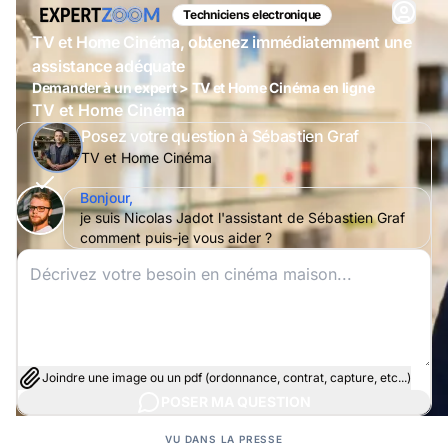
Techniciens electronique
TV et Home Cinéma, obtenez immédiatemment une
assistance adéquate
Demander à un expert > TV et Home Cinéma en ligne
TV et Home Cinéma
Posez votre question à Sébastien Graf
TV et Home Cinéma
Bonjour,
je suis Nicolas Jadot l'assistant de Sébastien Graf
comment puis-je vous aider ?
Joindre une image ou un pdf (ordonnance, contrat, capture, etc...)
POSER MA QUESTION
VU DANS LA PRESSE