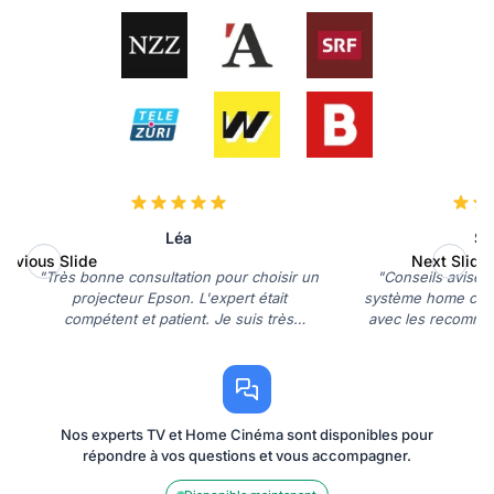
Léa
So
revious Slide
Next Slide
"Très bonne consultation pour choisir un
"Conseils avisé
projecteur Epson. L'expert était
système home cinéma
compétent et patient. Je suis très
avec les recomman
contente."
Très sa
Nos experts TV et Home Cinéma sont disponibles pour
répondre à vos questions et vous accompagner.