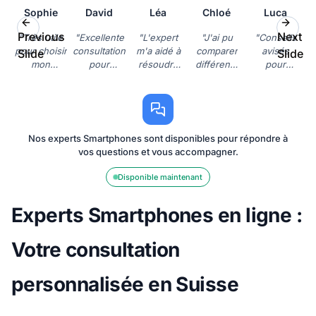
Sophie
David
Léa
Chloé
Luca
Previous
Next
"Très utile
"Excellente
"L'expert
"J'ai pu
"Conseils
pour choisir
consultation
m'a aidé à
comparer
avisés
Slide
Slide
mon
pour
résoudre
différents
pour
nouveau
configurer
un
modèles
optimiser
smartphone
mon nouveau
problème
de
la
Samsung.
smartphone
de
Huawei.
batterie
L'expert a
Xiaomi. Je
connexion
L'expert
de mon
bien
recommande!"
avec mon
m'a aidé
iPhone.
Nos experts Smartphones sont disponibles pour répondre à
répondu à
smartphone
à faire le
Service
vos questions et vous accompagner.
mes
Oppo. Très
bon
rapide et
questions."
satisfaite."
choix."
efficace."
Disponible maintenant
Experts Smartphones en ligne :
Votre consultation
personnalisée en Suisse