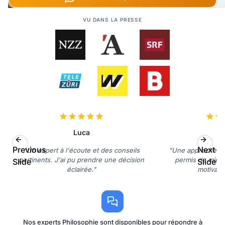
VU DANS LA PRESSE
Luca
Previous
Next
"Un expert à l'écoute et des conseils
"Une approche ph
pertinents. J'ai pu prendre une décision
permis de mieu
Slide
Slide
éclairée."
motivatio
Nos experts Philosophie sont disponibles pour répondre à