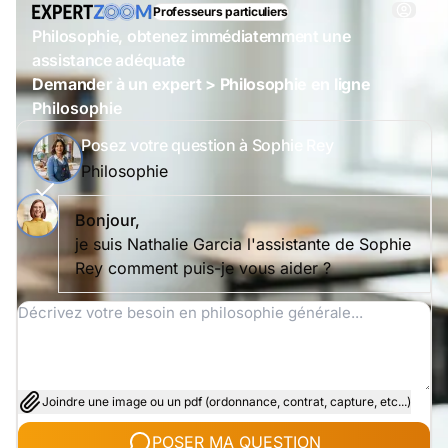
Professeurs particuliers
Philosophie, obtenez immédiatemment une
assistance adéquate
Demander à un expert > Philosophie en ligne
Philosophie
Posez votre question à Sophie Rey
Philosophie
Bonjour,
je suis Nathalie Garcia l'assistante de Sophie
Rey comment puis-je vous aider ?
Joindre une image ou un pdf (ordonnance, contrat, capture, etc...)
POSER MA QUESTION