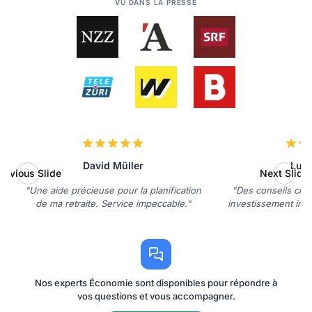
VU DANS LA PRESSE
David Müller
Luca
revious Slide
Next Slide
"Une aide précieuse pour la planification
"Des conseils clai
de ma retraite. Service impeccable."
investissement immob
Nos experts Économie sont disponibles pour répondre à
vos questions et vous accompagner.