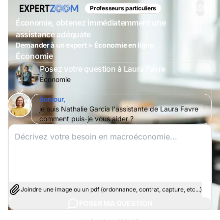
Professeurs particuliers
Économie, obtenez immédiatemment une
assistance adéquate
Demander à un expert > Économie en ligne
Économie
Posez votre question à Laura Favre
Économie
Bonjour,
je suis Nathalie Garcia l'assistante de Laura Favre
comment puis-je vous aider ?
Joindre une image ou un pdf (ordonnance, contrat, capture, etc...)
POSER MA QUESTION