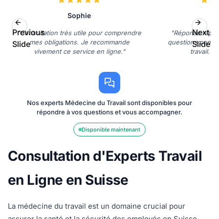
Sophie
L
Previous
Next
"Consultation très utile pour comprendre
"Réponse rapide
mes obligations. Je recommande
questions concer
Slide
Slide
vivement ce service en ligne."
travail. Tr
Nos experts Médecine du Travail sont disponibles pour
répondre à vos questions et vous accompagner.
Disponible maintenant
Consultation d'Experts Travail
en Ligne en Suisse
La médecine du travail est un domaine crucial pour
assurer la santé et la sécurité des employés en Suisse.