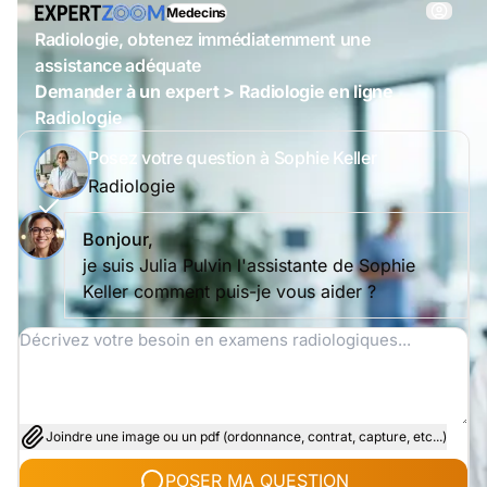
Medecins
Radiologie, obtenez immédiatemment une
assistance adéquate
Demander à un expert > Radiologie en ligne
Radiologie
Posez votre question à Sophie Keller
Radiologie
Bonjour,
je suis Julia Pulvin l'assistante de Sophie
Keller comment puis-je vous aider ?
Joindre une image ou un pdf (ordonnance, contrat, capture, etc...)
POSER MA QUESTION