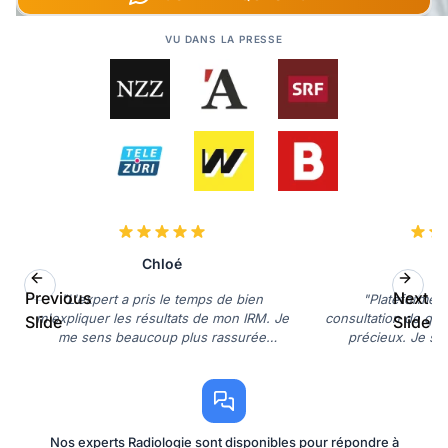
VU DANS LA PRESSE
Chloé
Previous
Next
"L'expert a pris le temps de bien
"Plateforme fa
m'expliquer les résultats de mon IRM. Je
consultation de qua
Slide
Slide
me sens beaucoup plus rassurée
précieux. Je sui
maintenant."
ser
Nos experts Radiologie sont disponibles pour répondre à