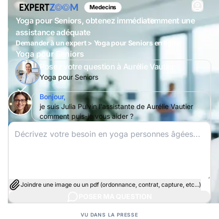
Medecins
Yoga pour Seniors, obtenez immédiatemment une
assistance adéquate
Demander à un expert > Yoga pour Seniors en ligne
Yoga pour Seniors
Posez votre question à Aurélie Vautier
Yoga pour Seniors
Bonjour,
je suis Julia Pulvin l'assistante de Aurélie Vautier
comment puis-je vous aider ?
Joindre une image ou un pdf (ordonnance, contrat, capture, etc...)
POSER MA QUESTION
VU DANS LA PRESSE