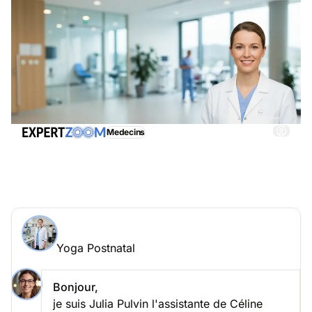
Medecins
Yoga Postnatal, obtenez immédiatemment une
assistance adéquate
Demander à un expert > Yoga Postnatal en ligne
Yoga Postnatal
Posez votre question à Céline Berger
Yoga Postnatal
Bonjour,
je suis Julia Pulvin l'assistante de Céline