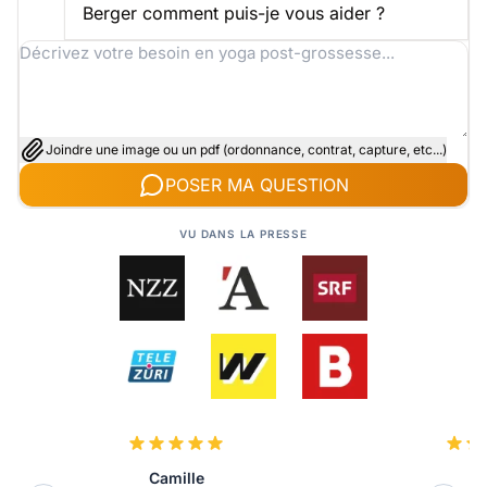
Berger comment puis-je vous aider ?
Joindre une image ou un pdf (ordonnance, contrat, capture, etc...)
POSER MA QUESTION
VU DANS LA PRESSE
Camille
E