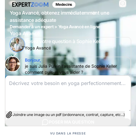
Medecins
Yoga Avancé, obtenez immédiatemment une
assistance adéquate
Demander à un expert > Yoga Avancé en ligne
Yoga Avancé
Posez votre question à Sophie Keller
Yoga Avancé
Bonjour,
je suis Julia Pulvin l'assistante de Sophie Keller
comment puis-je vous aider ?
Joindre une image ou un pdf (ordonnance, contrat, capture, etc...)
POSER MA QUESTION
VU DANS LA PRESSE