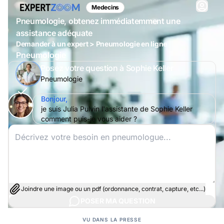
Medecins
Pneumologie, obtenez immédiatemment une
assistance adéquate
Demander à un expert > Pneumologie en ligne
Pneumologie
Posez votre question à Sophie Keller
Pneumologie
Bonjour,
je suis Julia Pulvin l'assistante de Sophie Keller
comment puis-je vous aider ?
Joindre une image ou un pdf (ordonnance, contrat, capture, etc...)
POSER MA QUESTION
VU DANS LA PRESSE