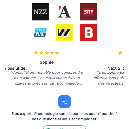
Sophie
revious Slide
Next Slide
"Consultation très utile pour comprendre
"Très bonne expér
mon asthme. Les explications étaient
informations précie
claires et précises. Je recommande
des infections res
vivement!"
Merci b
Nos experts Pneumologie sont disponibles pour répondre à
vos questions et vous accompagner.