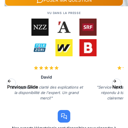
POSER MA QUESTION
VU DANS LA PRESSE
David
L
Previous Slide
Next Sl
"J'ai apprécié la clarté des explications et
"Service rapide et
la disponibilité de l'expert. Un grand
répondu à tout
merci!"
clairement. 