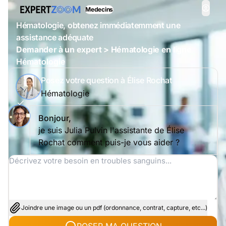
Medecins
Hématologie, obtenez immédiatemment une
assistance adéquate
Demander à un expert > Hématologie en ligne
Hématologie
Posez votre question à Élise Rochat
Hématologie
Bonjour,
je suis Julia Pulvin l'assistante de Élise
Rochat comment puis-je vous aider ?
Joindre une image ou un pdf (ordonnance, contrat, capture, etc...)