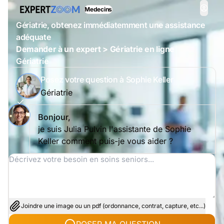
Medecins
Gériatrie, obtenez immédiatemment une assistance
adéquate
Demander à un expert > Gériatrie en ligne
Gériatrie
Posez votre question à Sophie Keller
Gériatrie
Bonjour,
je suis Julia Pulvin l'assistante de Sophie
Keller comment puis-je vous aider ?
Joindre une image ou un pdf (ordonnance, contrat, capture, etc...)