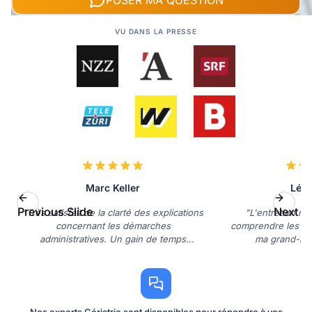
POSER MA QUESTION
VU DANS LA PRESSE
Marc Keller
Léa 
Previous Slide
Next Sl
"Très satisfait de la clarté des explications
"L'entretien m'
concernant les démarches
comprendre les be
administratives. Un gain de temps
ma grand-mèr
précieux."
reconna