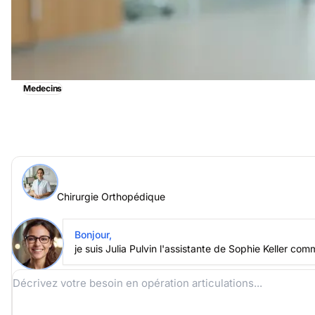
Medecins
Chirurgie Orthopédique, obtenez immédiatemment une 
Demander à un expert > Chirurgie Orthopédique en ligne
Chirurgie Orthopédique
Posez votre question à Sophie Keller
Chirurgie Orthopédique
Bonjour,
je suis Julia Pulvin l'assistante de Sophie Keller com