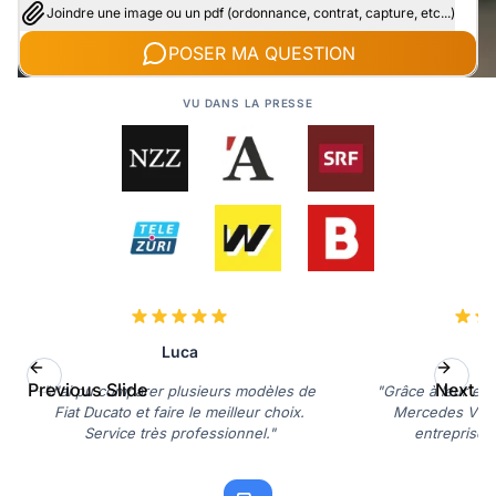
Joindre une image ou un pdf (ordonnance, contrat, capture, etc...)
POSER MA QUESTION
VU DANS LA PRESSE
Luca
D
Previous Slide
Next Sl
"J'ai pu comparer plusieurs modèles de
"Grâce à leur expe
Fiat Ducato et faire le meilleur choix.
Mercedes Vito 
Service très professionnel."
entreprise. 