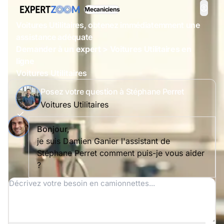
Mecaniciens
Voitures Utilitaires, obtenez immédiatemment une
assistance adéquate
Demander à un expert > Voitures Utilitaires en
ligne
Voitures Utilitaires
Posez votre question à Stéphane Perret
Voitures Utilitaires
Bonjour,
je suis Damien Ganier l'assistant de
Stéphane Perret comment puis-je vous aider
?