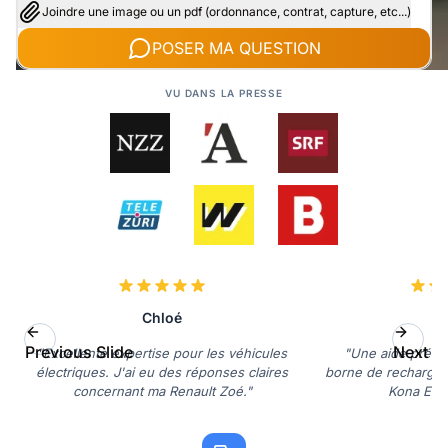
Joindre une image ou un pdf (ordonnance, contrat, capture, etc...)
POSER MA QUESTION
VU DANS LA PRESSE
Chloé
Previous Slide
Next Sl
"Excellente expertise pour les véhicules
"Une aide précie
électriques. J'ai eu des réponses claires
borne de recharge 
concernant ma Renault Zoé."
Kona Elect