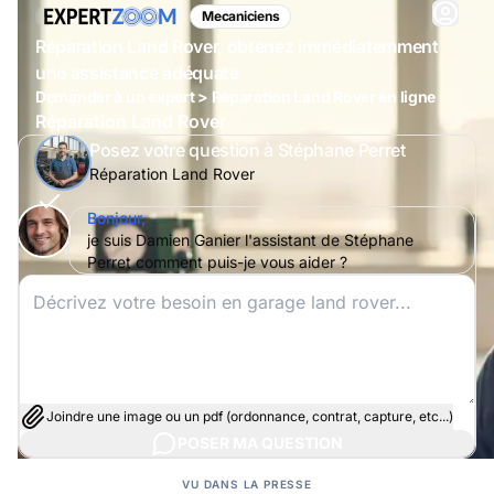
Mecaniciens
Réparation Land Rover, obtenez immédiatemment
une assistance adéquate
Demander à un expert > Réparation Land Rover en ligne
Réparation Land Rover
Posez votre question à Stéphane Perret
Réparation Land Rover
Bonjour,
je suis Damien Ganier l'assistant de Stéphane
Perret comment puis-je vous aider ?
Joindre une image ou un pdf (ordonnance, contrat, capture, etc...)
POSER MA QUESTION
VU DANS LA PRESSE