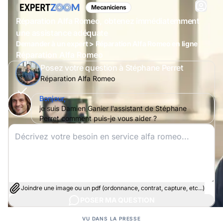
Mecaniciens
Réparation Alfa Romeo, obtenez immédiatemment
une assistance adéquate
Demander à un expert > Réparation Alfa Romeo en ligne
Réparation Alfa Romeo
Posez votre question à Stéphane Perret
Réparation Alfa Romeo
Bonjour,
je suis Damien Ganier l'assistant de Stéphane
Perret comment puis-je vous aider ?
Joindre une image ou un pdf (ordonnance, contrat, capture, etc...)
POSER MA QUESTION
VU DANS LA PRESSE